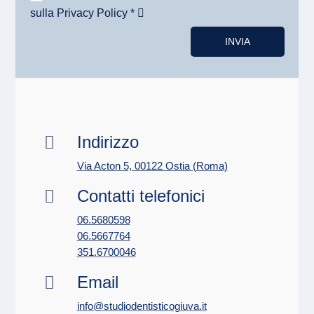
sulla Privacy Policy *
Alternative:
INVIA
Indirizzo

Via Acton 5, 00122 Ostia (Roma)
Contatti telefonici

06.5680598
06.5667764
351.6700046
Email

info@studiodentisticogiuva.it