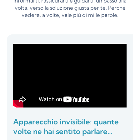
informarti, rassicurarti e guidarti, un passo alla
volta, verso la soluzione giusta per te. Perché
vedere, a volte, vale più di mille parole.
.
Apparecchio invisibile: quante
volte ne hai sentito parlare…