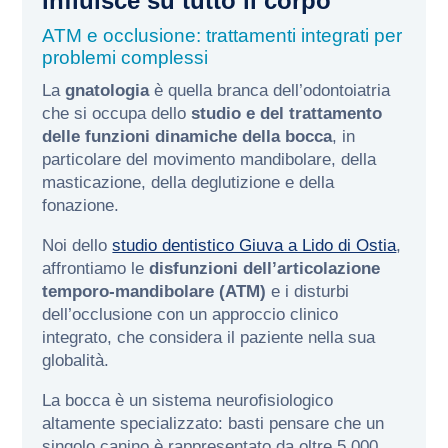
influisce su tutto il corpo
ATM e occlusione: trattamenti integrati per
problemi complessi
La
gnatologia
è quella branca dell’odontoiatria
che si occupa dello
studio e del trattamento
delle funzioni dinamiche della bocca
, in
particolare del movimento mandibolare, della
masticazione, della deglutizione e della
fonazione.
Noi dello
studio dentistico Giuva a Lido di Ostia
,
affrontiamo le
disfunzioni dell’articolazione
temporo-mandibolare (ATM)
e i disturbi
dell’occlusione con un approccio clinico
integrato, che considera il paziente nella sua
globalità.
La bocca è un sistema neurofisiologico
altamente specializzato: basti pensare che un
singolo canino è rappresentato da oltre 5.000