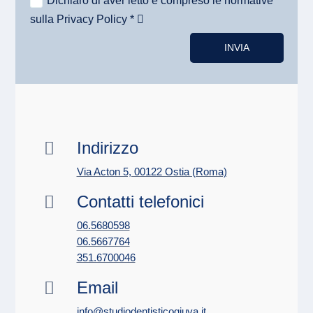
Dichiaro di aver letto e compreso le normative
sulla Privacy Policy *
Alternative:
INVIA
Indirizzo

Via Acton 5, 00122 Ostia (Roma)
Contatti telefonici

06.5680598
06.5667764
351.6700046
Email

info@studiodentisticogiuva.it