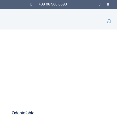
+39 06 568 0598

a
Odontofobia