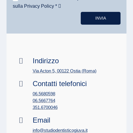
sulla Privacy Policy *
Alternative:
INVIA
Indirizzo

Via Acton 5, 00122 Ostia (Roma)
Contatti telefonici

06.5680598
06.5667764
351.6700046
Email

info@studiodentisticogiuva.it